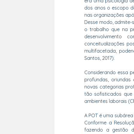
era uma psicologia d
dos anos o escopo da 
nas organizações após
Desse modo, admite-se
o trabalho que na p
desenvolvimento c
conceitualizações po
multifacetada, pode
Santos, 2017).   
Considerando essa pe
profundas, oriundas
novas categorias prof
tão sofisticados que
ambientes laborais (CF
A POT é uma subárea d
Conforme a Resoluçã
fazendo a gestão do