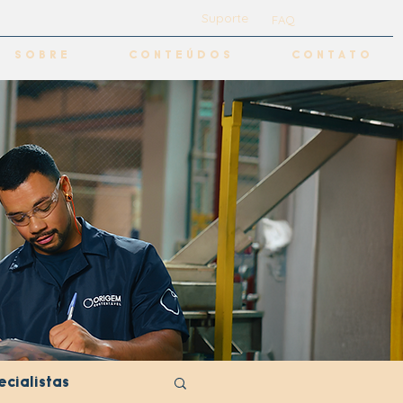
Suporte
FAQ
S O B R E
C O N T E Ú D O S
C O N T A T O
cialistas