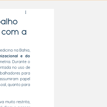
balho
s com a
dicina na Bahia, 
izacional e do 
tria. Durante o 
entada no uso de 
abalhadores para 
assumiram papel 
oal, quanto para 
 muito restrita, 