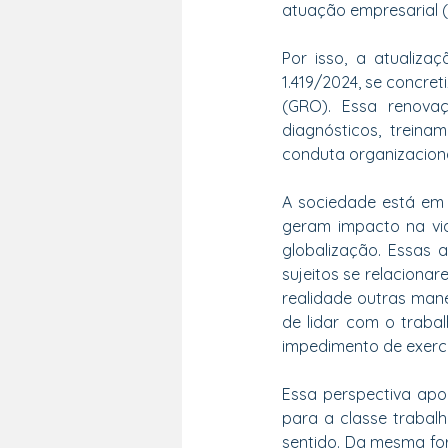
atuação empresarial (
Por isso, a atualiza
1.419/2024, se concre
(GRO). Essa renova
diagnósticos, treina
conduta organizaciona
A sociedade está em 
geram impacto na vid
globalização. Essas 
sujeitos se relacionar
realidade outras man
de lidar com o trabal
impedimento de exerce
Essa perspectiva ap
para a classe traba
sentido. Da mesma fo