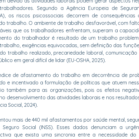
em devido as atividades laborais podem gerar aspectos neg
 trabalhadores. Segundo a Agência Europeia de Segura
), os riscos psicossociais decorrem de consequências d
o trabalho. O ambiente de trabalho desfavorável, com falt
náveis que os trabalhadores enfrentam, superam a capacid
mento do trabalhador é resultado de um trabalho problemá
trabalho, exigências equivocadas, sem definição das funções,
do trabalho realizado, precariedade laboral, comunicação i
úblico em geral difícil de lidar (EU-OSHA, 2025).
 índice de afastamento do trabalho em decorrência de pro
o e incentivado a formulação de políticas que atuem nesse
io também para as organizações, pois os efeitos negati
no desenvolvimento das atividades laborais e nos resultados
cia Social, 2024).
ntou mais de 440 mil afastamentos por saúde mental, segu
do Seguro Social (INSS). Esses dados denunciam a urgên
ctiva que exista uma sincronia entre a necessidade do 