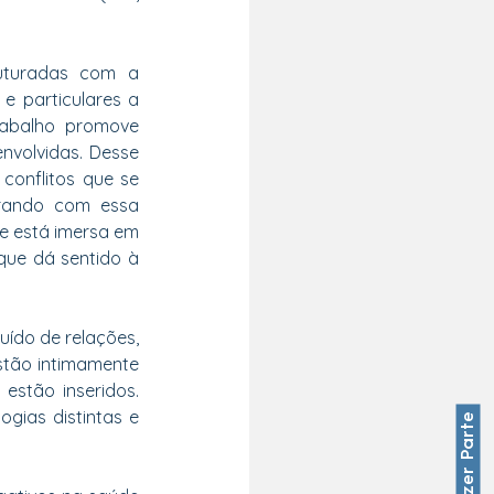
uturadas com a 
e particulares a 
abalho promove 
volvidas. Desse 
onflitos que se 
rando com essa 
e está imersa em 
ue dá sentido à 
ído de relações, 
stão intimamente 
estão inseridos. 
gias distintas e 