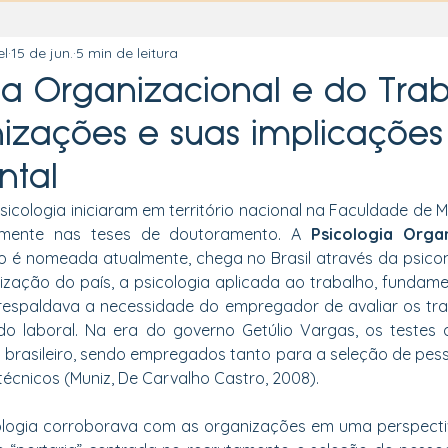
el
15 de jun.
5 min de leitura
gia Organizacional e do Tra
izações e suas implicaçõe
ntal
icologia iniciaram em território nacional na Faculdade de Me
amente nas teses de doutoramento. A 
Psicologia Organ
 é nomeada atualmente, chega no Brasil através da psicome
lização do país, a psicologia aplicada ao trabalho, fundam
 respaldava a necessidade do empregador de avaliar os tr
o laboral. Na era do governo Getúlio Vargas, os testes 
io brasileiro, sendo empregados tanto para a seleção de pess
técnicos (Muniz, De Carvalho Castro, 2008).
logia corroborava com as organizações em uma perspectiva