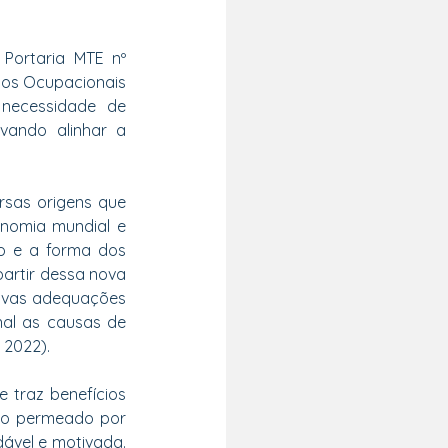
Portaria MTE nº 
cos Ocupacionais 
necessidade de 
vando alinhar a 
sas origens que 
nomia mundial e 
o e a forma dos 
artir dessa nova 
ovas adequações 
nal as causas de 
 2022).
traz benefícios 
ho permeado por 
vel e motivada. 