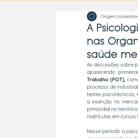
Origem Sustentáv
A Psicolo
nas Organ
saúde me
As discussões sobre ps
aparecendo primeir
Trabalho (POT),
 como
processo de industria
testes psicotécnicos,
a inserção no mercad
primordial no territór
matrículas em cursos 
Nesse período a psico