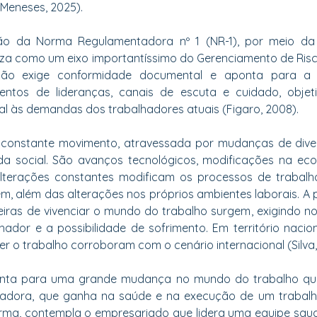
Meneses, 2025).
ção da Norma Regulamentadora nº 1 (NR-1), por meio da 
tiza como um eixo importantíssimo do Gerenciamento de Ris
ção exige conformidade documental e aponta para a 
mentos de lideranças, canais de escuta e cuidado, objeti
l às demandas dos trabalhadores atuais (Figaro, 2008).
constante movimento, atravessada por mudanças de diver
a social. São avanços tecnológicos, modificações na eco
alterações constantes modificam os processos de trabalh
em, além das alterações nos próprios ambientes laborais. A p
eiras de vivenciar o mundo do trabalho surgem, exigindo n
hador e a possibilidade de sofrimento. Em território nacio
r o trabalho corroboram com o cenário internacional (Silva,
onta para uma grande mudança no mundo do trabalho que 
lhadora, que ganha na saúde e na execução de um trabal
rma, contempla o empresariado que lidera uma equipe saudá