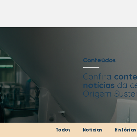
Conteúdos
Confira
conte
notícias
da ce
Origem Susten
Todos
Notícias
História