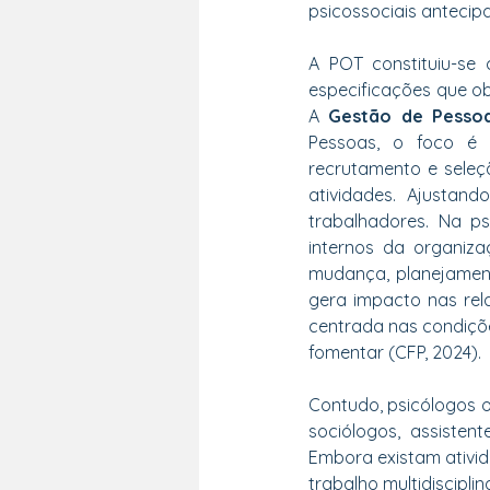
psicossociais anteci
A POT constituiu-se
especificações que o
A 
Gestão de Pessoas
Pessoas, o foco é 
recrutamento e seleçã
atividades. Ajustan
trabalhadores. Na ps
internos da organiza
mudança, planejamento
gera impacto nas rela
centrada nas condiçõe
fomentar (CFP, 2024).
Contudo, psicólogos 
sociólogos, assisten
Embora existam ativid
trabalho multidiscipli