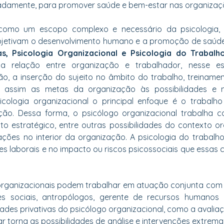
padamente, para promover saúde e bem-estar nas organizaçõ
 como um escopo complexo e necessário da psicologia, s
bjetivam o desenvolvimento humano e a promoção de saúde 
, Psicologia Organizacional e Psicologia do Trabalho
a relação entre organização e trabalhador, nesse e
o, a inserção do sujeito no âmbito do trabalho, treinamen
do assim as metas da organização às possibilidades e n
icologia organizacional o principal enfoque é o trabalh
ção. Dessa forma, o psicólogo organizacional trabalha 
 estratégico, entre outras possibilidades do contexto or
ções no interior da organização. A psicologia do trabalh
s laborais e no impacto ou riscos psicossociais que essas
organizacionais podem trabalhar em atuação conjunta com a
tes sociais, antropólogos, gerente de recursos humanos e
ades privativas do psicólogo organizacional, como a avaliaçã
nar torna as possibilidades de análise e intervenções extrema