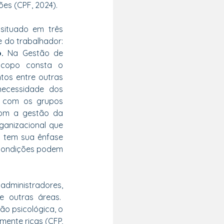
es (CPF, 2024).
ituado em três 
do trabalhador: 
.
 Na Gestão de 
scopo consta o 
tos entre outras 
ecessidade dos 
o com os grupos 
com a gestão da 
ganizacional que 
o tem sua ênfase 
 condições podem 
dministradores, 
 outras áreas.  
o psicológica, o 
mente ricas (CFP, 