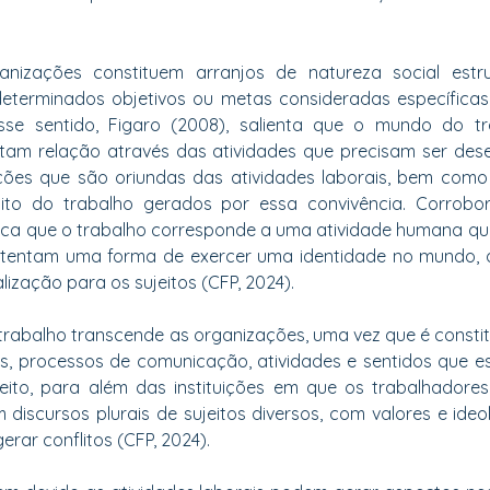
nizações constituem arranjos de natureza social estr
 determinados objetivos ou metas consideradas específicas 
se sentido, Figaro (2008), salienta que o mundo do tr
tam relação através das atividades que precisam ser desen
ções que são oriundas das atividades laborais, bem como c
to do trabalho gerados por essa convivência. Corrobo
ica que o trabalho corresponde a uma atividade humana qu
ustentam uma forma de exercer uma identidade no mundo, q
lização para os sujeitos (CFP, 2024).
 trabalho transcende as organizações, uma vez que é constitu
s, processos de comunicação, atividades e sentidos que e
eito, para além das instituições em que os trabalhadores 
discursos plurais de sujeitos diversos, com valores e ideolo
rar conflitos (CFP, 2024).