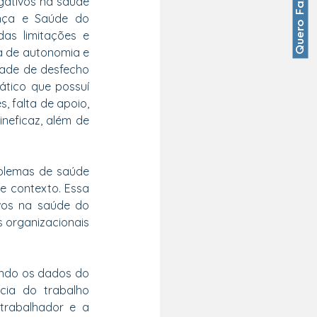
Quero Fazer Parte
ativos na saúde 
nça e Saúde do 
as limitações e 
a de autonomia e 
ade de desfecho 
tico que possuí 
 falta de apoio, 
neficaz, além de 
blemas de saúde 
 contexto. Essa 
vos na saúde do 
 organizacionais 
ndo os dados do 
cia do trabalho 
trabalhador e a 