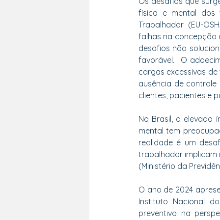
Os desafios que surg
física e mental dos
Trabalhador (EU-OSHA
falhas na concepção d
desafios não solucio
favorável.  O adoeci
cargas excessivas de 
ausência de controle 
clientes, pacientes e p
No Brasil, o elevado
mental tem preocupad
realidade é um desaf
trabalhador implicam 
(Ministério da Previdên
O ano de 2024 aprese
Instituto Nacional 
preventivo na perspe