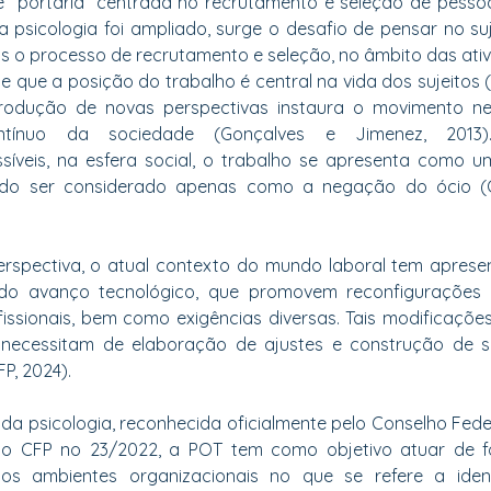
e “portaria” centrada no recrutamento e seleção de pessoa
psicologia foi ampliado, surge o desafio de pensar no suj
 o processo de recrutamento e seleção, no âmbito das ativ
 que a posição do trabalho é central na vida dos sujeitos (C
rodução de novas perspectivas instaura o movimento nec
ontínuo da sociedade (Gonçalves e Jimenez, 2013).
ssíveis, na esfera social, o trabalho se apresenta como u
ndo ser considerado apenas como a negação do ócio (Cab
rspectiva, o atual contexto do mundo laboral tem apres
 do avanço tecnológico, que promovem reconfigurações 
issionais, bem como exigências diversas. Tais modificaçõe
 necessitam de elaboração de ajustes e construção de s
P, 2024).
a psicologia, reconhecida oficialmente pelo Conselho Federa
o CFP no 23/2022, a POT tem como objetivo atuar de for
s ambientes organizacionais no que se refere a identif