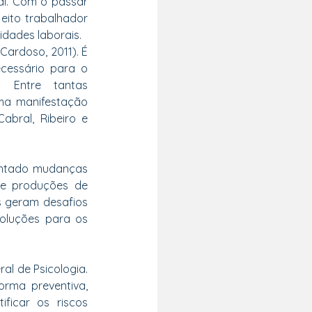
l. Com o passar 
eito trabalhador 
idades laborais.
ardoso, 2011). É 
essário para o 
 Entre tantas 
ma manifestação 
ral, Ribeiro e 
entado mudanças 
e produções de 
s geram desafios 
oluções para os 
l de Psicologia. 
ma preventiva, 
icar os riscos 