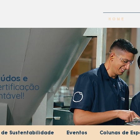
H O M E
údos e
rtificação
tável!
s de Sustentabilidade
Eventos
Colunas de Espe