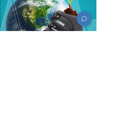
Contatos
Telefone:
+55 (32) 3693-4000
e-mail: faleconosco@marluvas.com.br