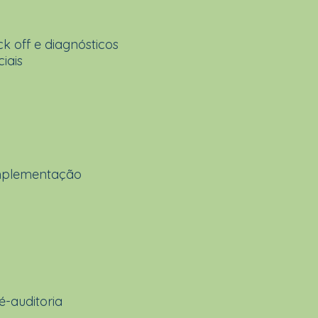
ck off e diagnósticos
ciais
mplementação
é-auditoria