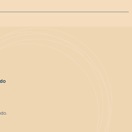
Suporte
FAQ
S O B R E
C O N T E Ú D O S
C O N T A T O
 do
ado.