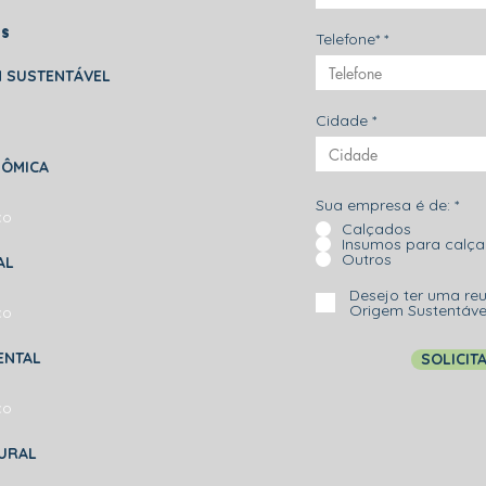
os
Telefone*
 SUSTENTÁVEL
Cidade
NÔMICA
Sua empresa é de:
*
co
Calçados
Insumos para calç
Outros
AL
Desejo ter uma re
Origem Sustentável
co
ENTAL
SOLICIT
co
URAL