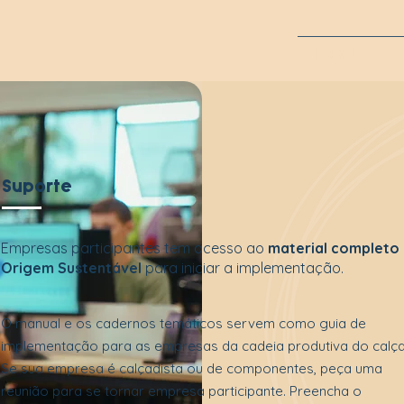
H O M E
Suporte
Empresas participantes tem acesso ao
material completo
Origem Sustentável
para iniciar a implementação.
O manual e os cadernos temáticos servem como guia de
implementação para as empresas da cadeia produtiva do calç
Se sua empresa é calçadista ou de componentes, peça uma
reunião para se tornar empresa participante. Preencha o