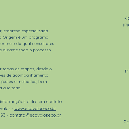
Ki
ini
r, empresa especializada
da Origem é um programa
por meio do qual consultores
 durante todo o processo
todas as etapas, desde o
I
niões de acompanhamento
 ajustes e melhorias, bem
auditoria.
 informações entre em contato
valor -
www.ecovalor.eco.br
393
-
contato@ecovalor.eco.br
Pr