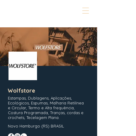
Wolfstore
Estampas, Dublagens, Aplicações,
Ecológicos, Espumas, Malharia Retilínea
e Circular, Termo e Alta frequência,
Costura Programada, Tranças, cordas e
crochets, Tecelagem Plana.
Novo Hamburgo (RS) BRASIL