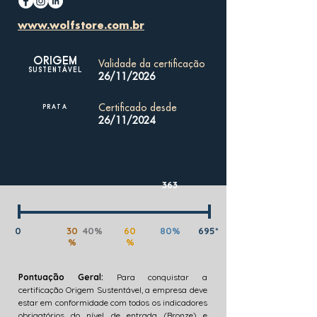
www.wolfstore.com.br
ORIGEM
Validade da certificação
SUSTENTÁVEL
26/11/2026
Certificado desde
PRATA
26/11/2024
363
0
30
40%
60
80%
695*
%
%
Pontuação Geral:
Para conquistar a
certificação Origem Sustentável, a empresa deve
estar em conformidade com todos os indicadores
obrigatórios do nível de entrada (Bronze) e