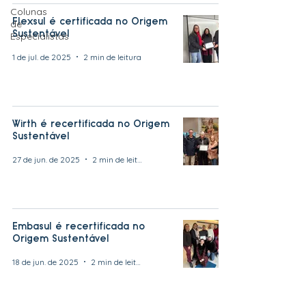
Colunas
Flexsul é certificada no Origem
de
Sustentável
Especialistas
1 de jul. de 2025
2 min de leitura
Wirth é recertificada no Origem
Sustentável
27 de jun. de 2025
2 min de leitura
Embasul é recertificada no
Origem Sustentável
18 de jun. de 2025
2 min de leitura