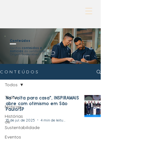
Conteúdos
Confira
conteúdos e
notícias
da certificação
Origem Sustentável!
C O N T E Ú D O S
Todos
Todos
Na "volta para casa", INSPIRAMAIS
abre com otimismo em São
Notícias
Paulo/SP
Histórias
15 de jul. de 2025
4 min de leitura
de
Sustentabilidade
Eventos