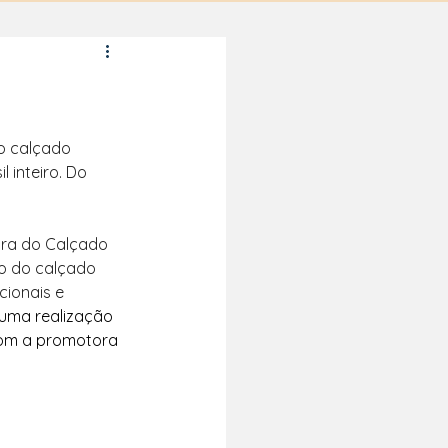
o calçado 
l inteiro. Do 
ira do Calçado 
ro do calçado 
cionais e 
 uma realização 
com a promotora 