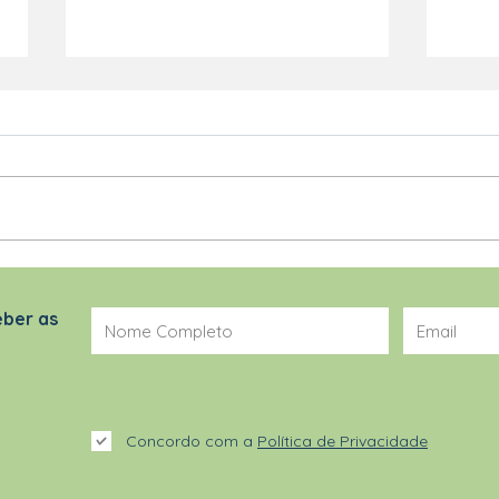
BFSHOW MAI/25
INSP
eber as
Concordo com a
Política de Privacidade