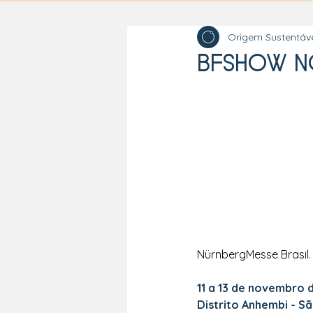
Origem Sustentáv
BFSHOW N
NürnbergMesse Brasil.
11 a 13 de novembro 
Distrito Anhembi - S