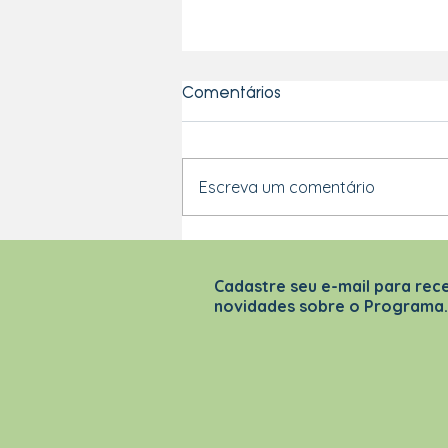
Comentários
Escreva um comentário
INSPIRAMAIS 2026_II
Cadastre seu e-mail para rec
novidades sobre o Programa.