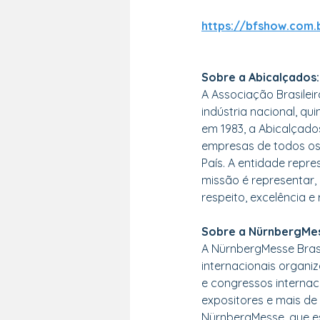
https://bfshow.com.
Sobre a Abicalçados:
A Associação Brasilei
indústria nacional, q
em 1983, a Abicalçad
empresas de todos os
País. A entidade repr
missão é representar, 
respeito, excelência e 
Sobre a NürnbergMes
A NürnbergMesse Bras
internacionais organi
e congressos internaci
expositores e mais de 
NürnbergMesse, que est