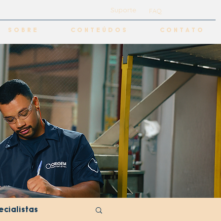
Suporte
FAQ
S O B R E
C O N T E Ú D O S
C O N T A T O
cialistas