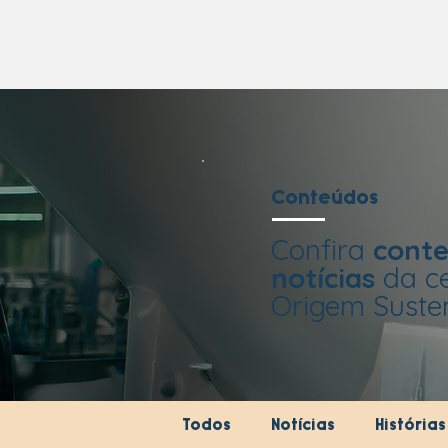
Conteúdos
Confira
conte
notícias
da ce
Origem Susten
Todos
Notícias
História