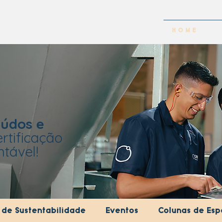
H O M E
údos e
rtificação
tável!
s de Sustentabilidade
Eventos
Colunas de Espe