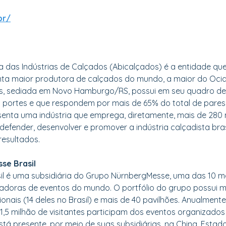
br/
ra das Indústrias de Calçados (Abicalçados) é a entidade que
uinta maior produtora de calçados do mundo, a maior do Oci
os, sediada em Novo Hamburgo/RS, possui em seu quadro de
 portes e que respondem por mais de 65% do total de pares
esenta uma indústria que emprega, diretamente, mais de 280 
defender, desenvolver e promover a indústria calçadista bras
resultados.
se Brasil
il é uma subsidiária do Grupo NürnbergMesse, uma das 10 m
zadoras de eventos do mundo. O portfólio do grupo possui ma
onais (14 deles no Brasil) e mais de 40 pavilhões. Anualmente,
1,5 milhão de visitantes participam dos eventos organizados
á presente, por meio de suas subsidiárias, na China, Estados